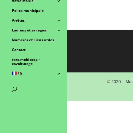
Votre Mairie
Police municipale
Arrêtés
Laurens et sa région
Numéros et Liens utiles
Contact
rezo.mobicoop –
covoiturage
FR
© 2020 – Mair