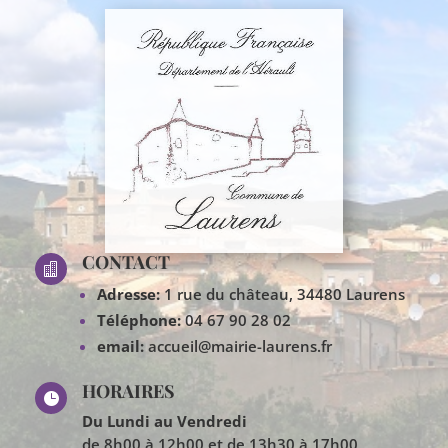
CONTACT

Adresse:
1 rue du château, 34480 Laurens
Téléphone:
04 67 90 28 02
email:
accueil@mairie-laurens.fr
HORAIRES

Du Lundi au Vendredi
de 8h00 à 12h00 et de 13h30 à 17h00