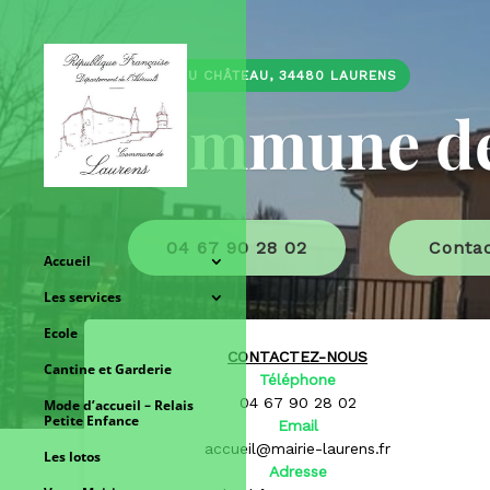
1 RUE DU CHÂTEAU, 34480 LAURENS
Commune de
04 67 90 28 02
Conta
Accueil
Les services
Ecole
CONTACTEZ-NOUS
Cantine et Garderie
Téléphone
04 67 90 28 02
Mode d’accueil – Relais
Petite Enfance
Email
accueil@mairie-laurens.fr
Les lotos
Adresse