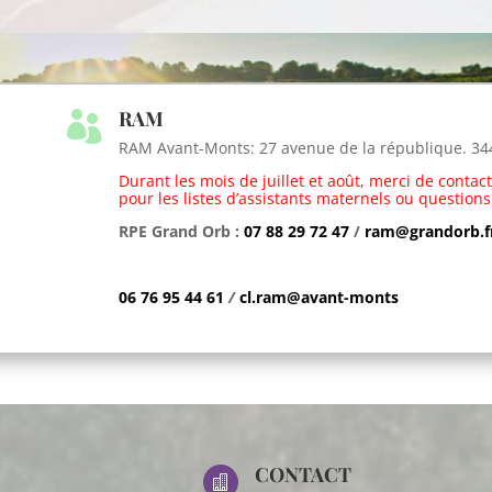
RAM

RAM Avant-Monts: 27 avenue de la république. 344
Durant les mois de juillet et août, merci de conta
pour les listes d’assistants maternels ou questions 
RPE Grand Orb :
07 88 29 72 47
/
ram@grandorb.f
06 76 95 44 61
/
cl.ram@avant-monts
CONTACT
