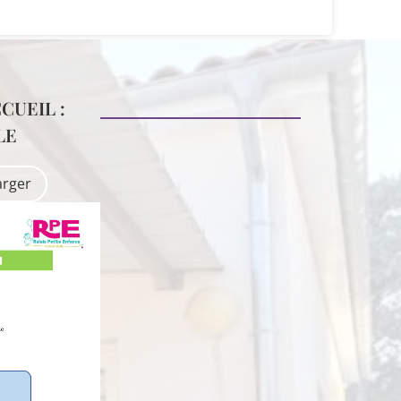
CUEIL :
LE
arger