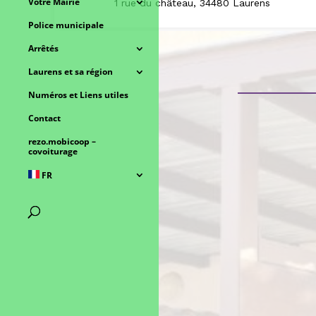
Votre Mairie
1 rue du château, 34480 Laurens
Police municipale
Arrêtés
Laurens et sa région
Numéros et Liens utiles
Contact
rezo.mobicoop –
covoiturage
FR