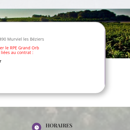
90 Murviel les Béziers
cter le RPE Grand Orb
liées au contrat :
r
HORAIRES
