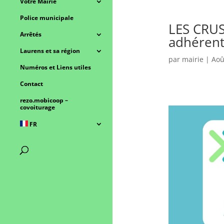
Votre Mairie
Police municipale
LES CRUS
Arrêtés
adhérent
Laurens et sa région
par
mairie
|
Aoû
Numéros et Liens utiles
Contact
rezo.mobicoop –
covoiturage
FR