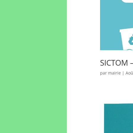
SICTOM –
par
mairie
|
Aoû