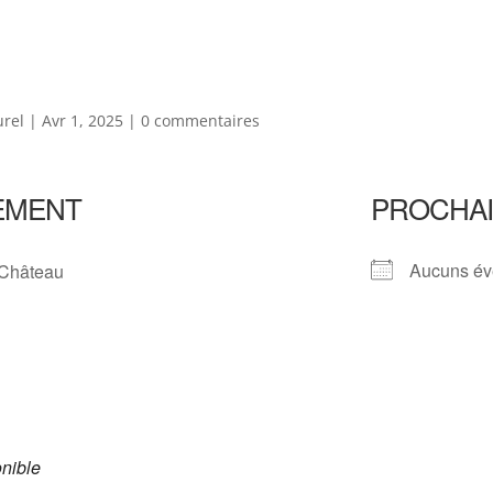
urel
|
Avr 1, 2025
|
0 commentaires
EMENT
PROCHA
Aucuns év
 Château
S
nible