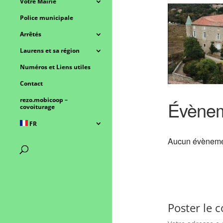
Votre Mairie
Police municipale
Arrêtés
Laurens et sa région
Numéros et Liens utiles
Contact
rezo.mobicoop –
Évènem
covoiturage
FR
Aucun évèneme
Poster le 