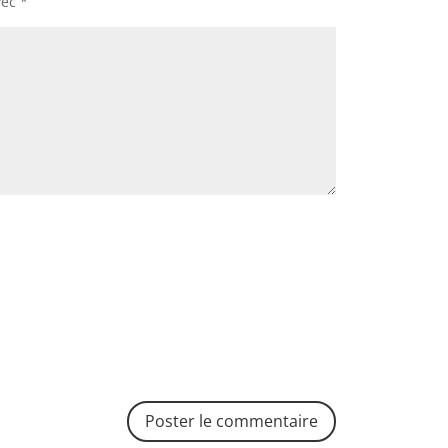
vec
*