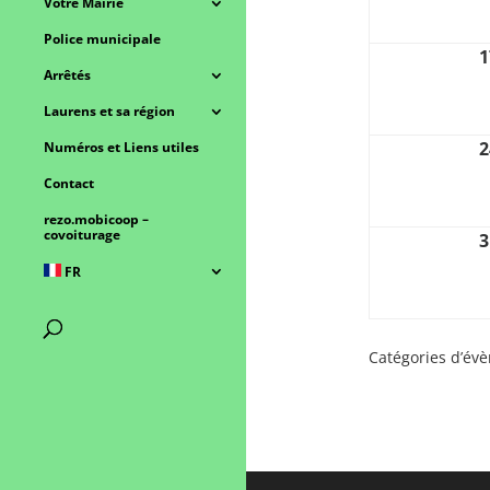
Votre Mairie
Police municipale
1
Arrêtés
Laurens et sa région
2
Numéros et Liens utiles
Contact
rezo.mobicoop –
covoiturage
3
FR
Catégories d’év