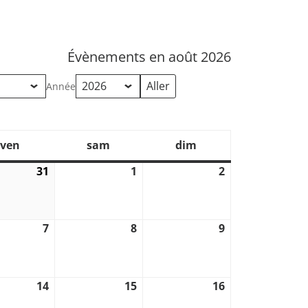
Évènements en août 2026
Année
ven
sam
dim
vendredi
samedi
dimanche
31
1
2
juillet
août
août
31,
1,
2,
2026
2026
2026
7
8
9
août
août
août
7,
8,
9,
2026
2026
2026
14
15
16
août
août
août
14,
15,
16,