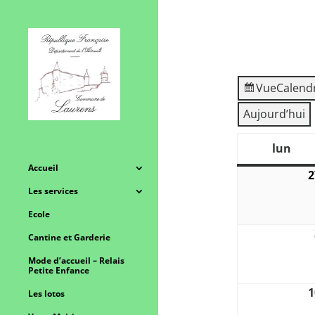
Vue
Calend
Aujourd’hui
lun
lun
Accueil
2
Les services
Ecole
Cantine et Garderie
Mode d’accueil – Relais
Petite Enfance
1
Les lotos