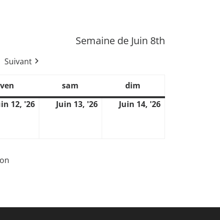
Semaine de Juin 8th
Suivant
ven
sam
dim
vendredi
samedi
dimanche
uin 12, '26
Juin 13, '26
Juin 14, '26
juin
juin
juin
12,
13,
14,
2026
2026
2026
ion