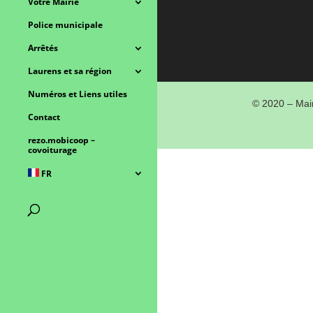
Votre Mairie
Police municipale
Arrêtés
Laurens et sa région
Numéros et Liens utiles
© 2020 – Mair
Contact
rezo.mobicoop –
covoiturage
FR