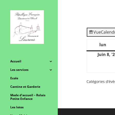
Vue
Calend
lun
lun
Juin 8, '
Accueil
Les services
Ecole
Catégories d’év
Cantine et Garderie
Mode d’accueil – Relais
Petite Enfance
Les lotos