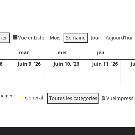
rier
Vue en
Liste
Mois
Semaine
Jour
Aujourd’hui
mar
mer
jeu
di
mardi
mercredi
jeudi
26
Juin 9, '26
Juin 10, '26
Juin 11, '26
J
juin
juin
juin
juin
8,
9,
10,
11,
2026
2026
2026
2026
ènement
General
Toutes les catégories
Vue
impress